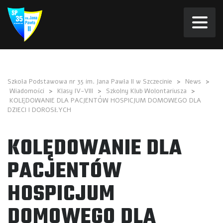
Szkoła Podstawowa nr 35 im. Jana Pawła II w Szczecinie
>
News
>
Wiadomości
>
Klasy IV-VIII
>
Szkolny Klub Wolontariusza
>
KOLĘDOWANIE DLA PACJENTÓW HOSPICJUM DOMOWEGO DLA
DZIECI I DOROSŁYCH
KOLĘDOWANIE DLA
PACJENTÓW
HOSPICJUM
DOMOWEGO DLA