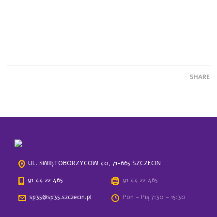
SHARE
UL. ŚWIĘTOBORZYCÓW 40, 71-665 SZCZECIN
91 44 22 465
91 44 22 465
sp35@sp35.szczecin.pl
Pon - Pią 7:30 - 15:30