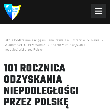
Szkoła Podstawowa nr 35 im. Jana Pawła II w Szczecinie
>
News
>
Wiadomości
>
Przedszkole
>
101 rocznica odzyskania
niepodległości przez Polskę
101 ROCZNICA
ODZYSKANIA
NIEPODLEGŁOŚCI
PRZEZ POLSKĘ