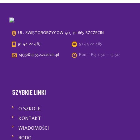
UL. ŚWIĘTOBORZYCÓW 40, 71-665 SZCZECIN
91 44 22 465
91 44 22 465
sp35@sp35.szczecin.pl
Pon - Pią 7:30 - 15:30
SZYBKIE LINKI
O SZKOLE
KONTAKT
WIADOMOŚCI
RODO