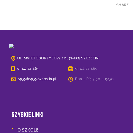
SHARE
UL. ŚWIĘTOBORZYCÓW 40, 71-665 SZCZECIN
91 44 22 465
91 44 22 465
sp35@sp35.szczecin.pl
Pon - Pią 7:30 - 15:30
SZYBKIE LINKI
O SZKOLE