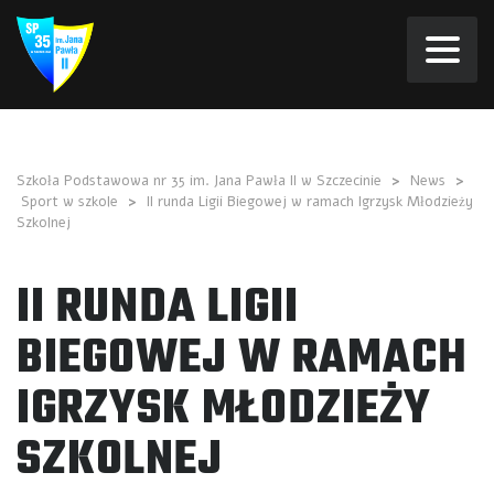
Szkoła Podstawowa nr 35 im. Jana Pawła II w Szczecinie
>
News
>
Sport w szkole
>
II runda Ligii Biegowej w ramach Igrzysk Młodzieży
Szkolnej
II RUNDA LIGII
BIEGOWEJ W RAMACH
IGRZYSK MŁODZIEŻY
SZKOLNEJ