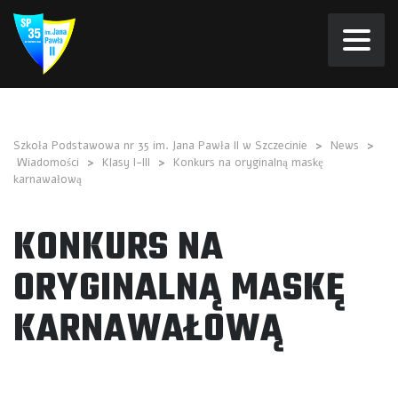
Szkoła Podstawowa nr 35 im. Jana Pawła II w Szczecinie
>
News
>
Wiadomości
>
Klasy I-III
>
Konkurs na oryginalną maskę
karnawałową
KONKURS NA
ORYGINALNĄ MASKĘ
KARNAWAŁOWĄ