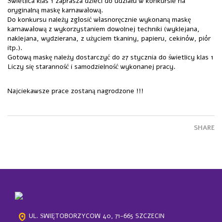
Świetlica klas 1 zaprasza dzieci do udziału w konkursie na
oryginalną maskę karnawałową.
Do konkursu należy zgłosić własnoręcznie wykonaną maskę
karnawałową z wykorzystaniem dowolnej techniki (wyklejana,
naklejana, wydzierana, z użyciem tkaniny, papieru, cekinów, piór
itp.).
Gotową maskę należy dostarczyć do 27 stycznia do świetlicy klas 1
Liczy się staranność i samodzielność wykonanej pracy.
Najciekawsze prace zostaną nagrodzone !!!
SHARE
UL. ŚWIĘTOBORZYCÓW 40, 71-665 SZCZECIN