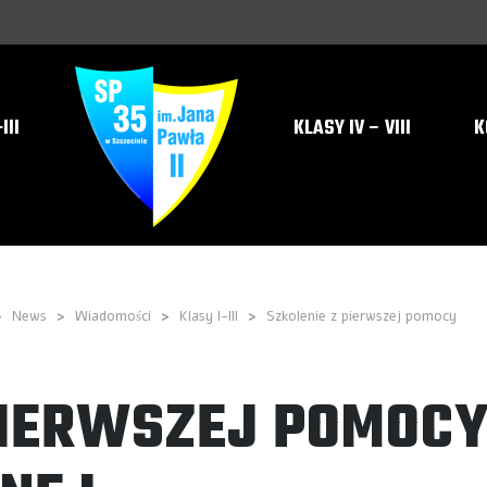
III
KLASY IV – VIII
K
>
News
>
Wiadomości
>
Klasy I-III
>
Szkolenie z pierwszej pomocy
PIERWSZEJ POMOC