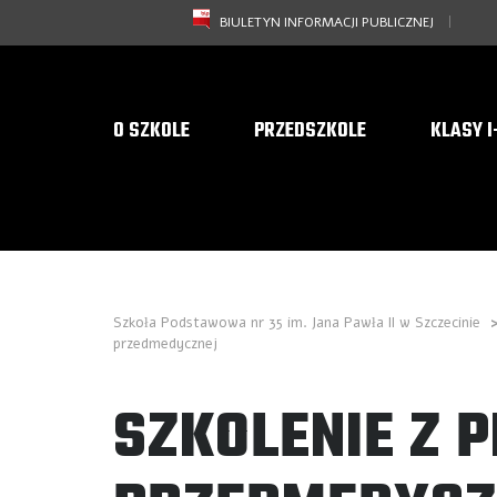
BIULETYN INFORMACJI PUBLICZNEJ
O SZKOLE
PRZEDSZKOLE
KLASY I-
Szkoła Podstawowa nr 35 im. Jana Pawła II w Szczecinie
przedmedycznej
SZKOLENIE Z 