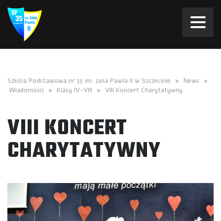
Szkoła Podstawowa nr 35 im. Jana Pawła II w Szczecinie
>
News
>
Wiadomości
>
Klasy IV-VIII
>
VIII Koncert Charytatywny
VIII KONCERT
CHARYTATYWNY