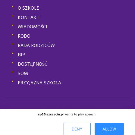
O SZKOLE
KONTAKT
WIADOMOŚCI
RODO
RADA RODZICÓW
BIP
DOSTĘPNOŚĆ
SOM
PRZYJAZNA SZKOŁA
Copyright © 2019
Szkoła Podstawowa nr 35 im. Jana Pawła II w
sp35.szczecin.pl
wants to play speech
Szczecinie
Wszystkie prawa zastrzeżone
Projekt i wykonanie
SP 35 Szczecin
DENY
ALLOW