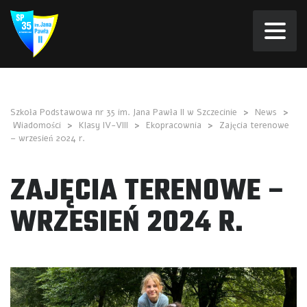
Szkoła Podstawowa nr 35 im. Jana Pawła II w Szczecinie
>
News
>
Wiadomości
>
Klasy IV-VIII
>
Ekopracownia
>
Zajęcia terenowe
– wrzesień 2024 r.
ZAJĘCIA TERENOWE –
WRZESIEŃ 2024 R.