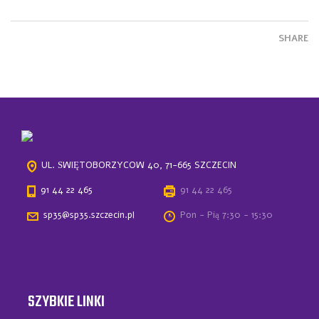
SHARE
UL. ŚWIĘTOBORZYCÓW 40, 71-665 SZCZECIN
91 44 22 465
91 44 22 465
sp35@sp35.szczecin.pl
Pon - Pią 7:30 - 15:30
SZYBKIE LINKI