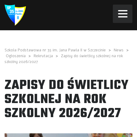
Szkoła Podstawowa nr 35 im. Jana Pawła II w Szczecinie
>
News
>
Ogłoszenia
>
Rekrutacja
>
Zapisy do świetlicy szkolnej na rok
szkolny 2026/2027
ZAPISY DO ŚWIETLICY
SZKOLNEJ NA ROK
SZKOLNY 2026/2027