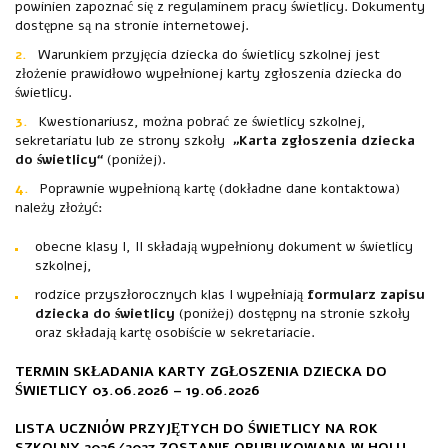
powinien zapoznać się z regulaminem pracy świetlicy. Dokumenty
dostępne są na stronie internetowej.
Warunkiem przyjęcia dziecka do świetlicy szkolnej jest
złożenie prawidłowo wypełnionej karty zgłoszenia dziecka do
świetlicy.
Kwestionariusz, można pobrać ze świetlicy szkolnej,
sekretariatu lub ze strony szkoły
„Karta zgłoszenia dziecka
do świetlicy“
(poniżej).
Poprawnie wypełnioną kartę (dokładne dane kontaktowa)
należy złożyć:
obecne klasy I, II składają wypełniony dokument w świetlicy
szkolnej,
rodzice przyszłorocznych klas I wypełniają
formularz zapisu
dziecka do świetlicy
(poniżej) dostępny na stronie szkoły
oraz składają kartę osobiście w sekretariacie.
TERMIN SKŁADANIA KARTY ZGŁOSZENIA DZIECKA DO
ŚWIETLICY 03.06.2026 – 19.06.2026
LISTA UCZNIÓW PRZYJĘTYCH DO ŚWIETLICY NA ROK
SZKOLNY 2026/2027 ZOSTANIE OPUBLIKOWANA W HOLU