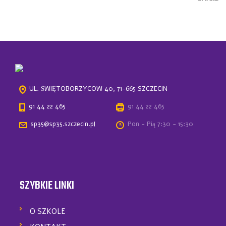
UL. ŚWIĘTOBORZYCÓW 40, 71-665 SZCZECIN
91 44 22 465
91 44 22 465
sp35@sp35.szczecin.pl
Pon - Pią 7:30 - 15:30
SZYBKIE LINKI
O SZKOLE