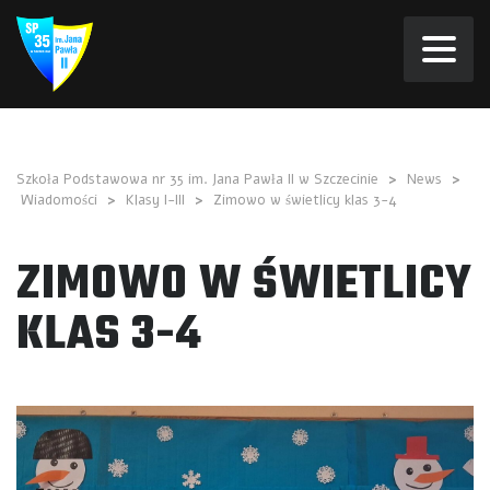
Szkoła Podstawowa nr 35 im. Jana Pawła II w Szczecinie
>
News
>
Wiadomości
>
Klasy I-III
>
Zimowo w świetlicy klas 3-4
ZIMOWO W ŚWIETLICY
KLAS 3-4